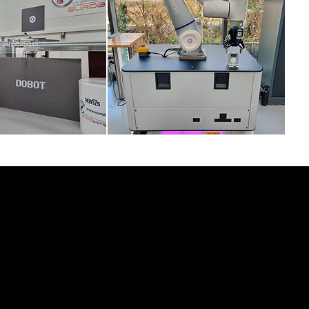
ción de paletizado
Solución Cobot y AMR youibot