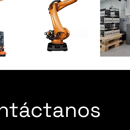
CH
KUKA KR QUANTEC EXTRA
Dobot Solu
ntáctanos