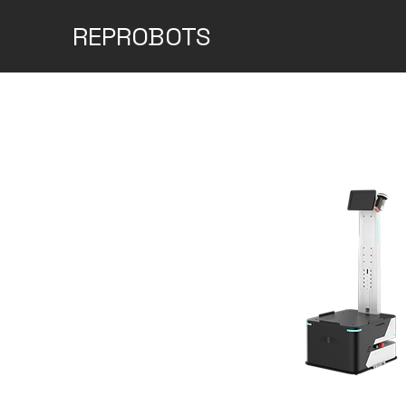
REPROBOTS
Filtrar por
BRANDS
Todos
ABB
KUKA
FANUC
DOBOT
JAKA
Universal Robots (UR)
YOUIBOT
OnRobot
DH Robotics
MECH-MIND 3D camera