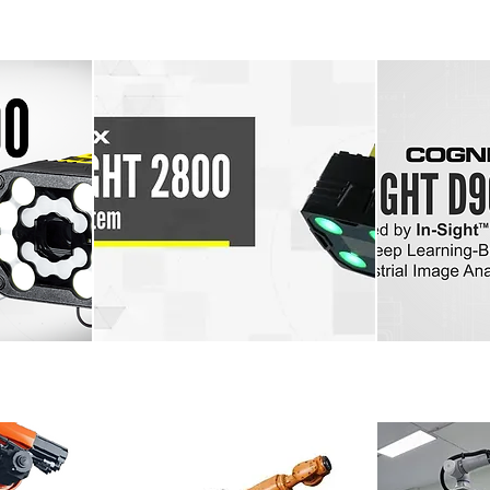
tomatic
Cognex In-sight 7000
Cognex
 3800
Cognex In-sight 2800
COGNEX 