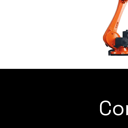
2200mm-2800mm
2800mm-3100mm
+3100mm
KR CYBERTE
Co