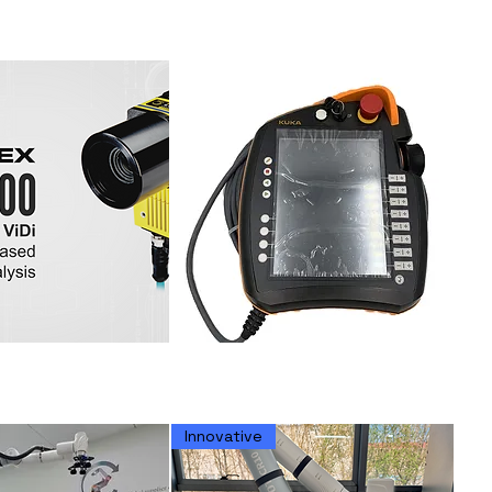
 In-sight 8000
Cognex In-sight 9000
IN-SIGHT D900
KUKA Panel de enseñanza
SmartPAD para KRC4
Innovative