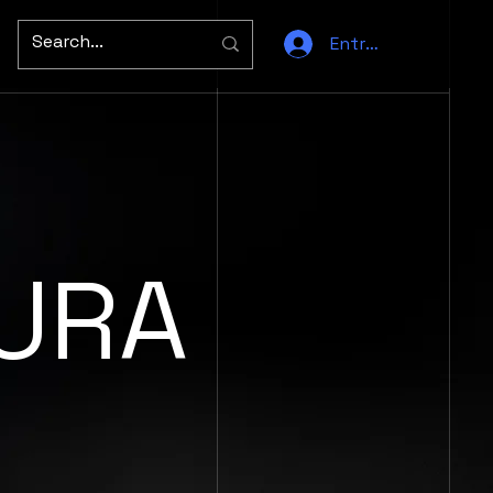
Entrar
URA