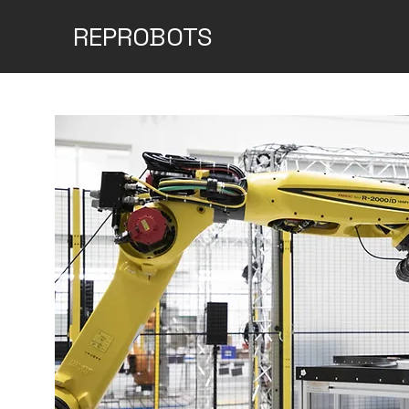
REPROBOTS