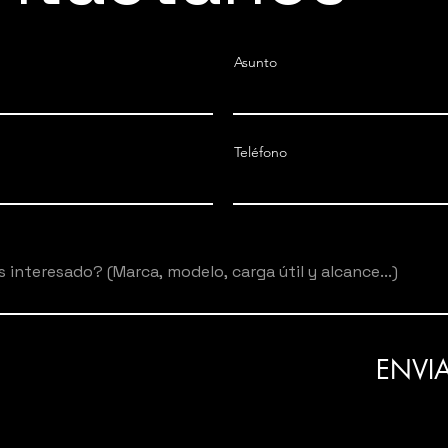
Asunto
Teléfono
ENVI