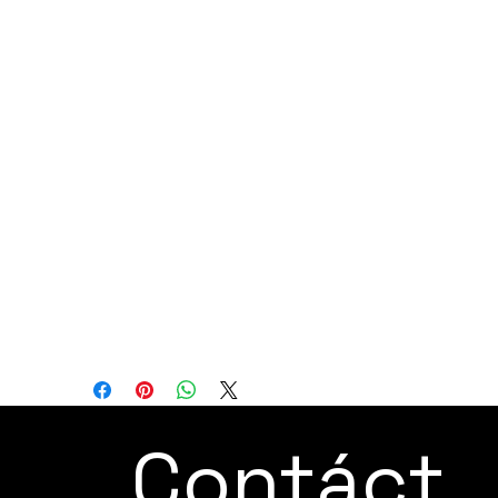
notable a la serie M-410, diseñada por la
empresa pionera que introdujo el primer
robot dedicado a la paletización en el
mundo. Diseñado para aplicaciones de
paletización y manejo, este modelo
compacto de 4 ejes se destaca por su
precisión y rendimiento de alta velocidad
al manipular cargas de hasta 315 kg. Su
extenso alcance de 3143 mm y diseño de
muñeca hueca lo convierten en una
elección ideal para aumentar la capacidad
y eficiencia en procesos industriales
exigentes.
Contáct