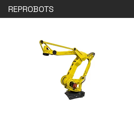
REPROBOTS
M-410iC/315
El M-410iC/315 es una incorporación