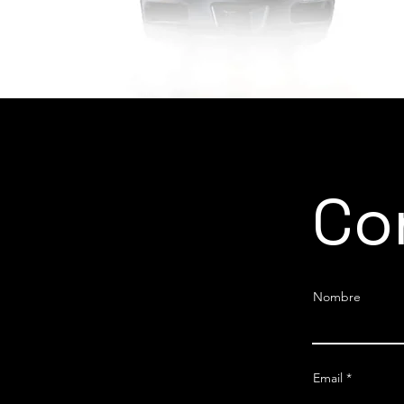
Co
Nombre
Email