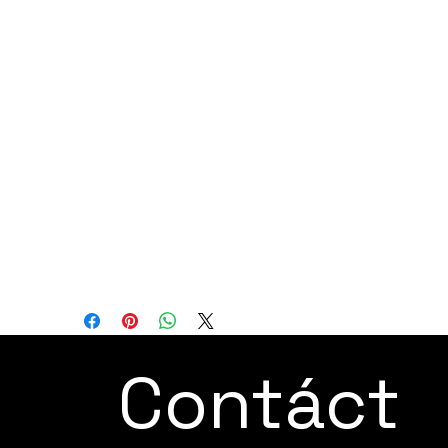
velocidad.
Este sistema de detección también
significa que sus interacciones son tri-co:
coexistente, cooperativo y cognitivo.
Como resultado, no se necesitan cercas de
seguridad. El Zu 5s está listo para una
interacción humano-robot avanzada y
verdaderamente natural.
Todo esto hace que el JAKA Zu 5s sea
perfecto para diversas aplicaciones como
pulido, lijado, pruebas, ensamblaje de PCB
y más.
Contáct