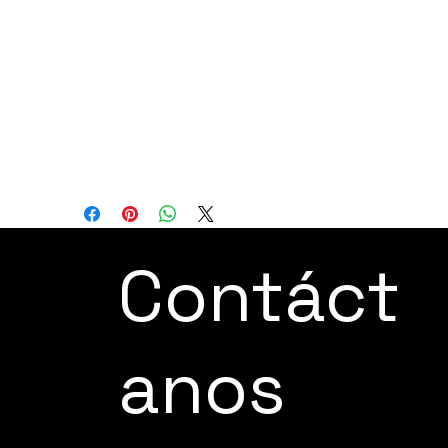
capacitación, programación y
optimización sin interrumpir los procesos
de producción en curso.
Principales Aplicaciones:
Paletizado de Capas Completas Paletizado
Despaletizado Manipulación de Materiales
Alimentación de Prensas
Contáct
anos