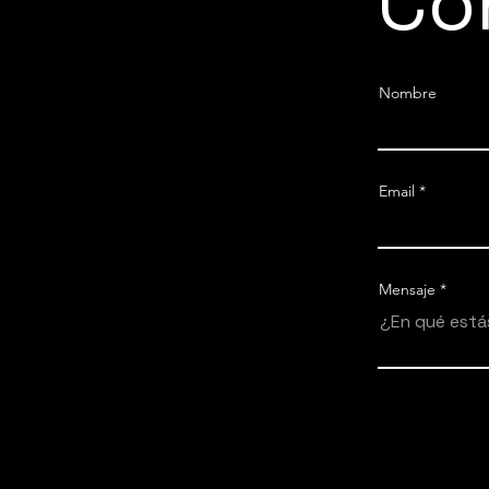
Co
Nombre
Email
Mensaje