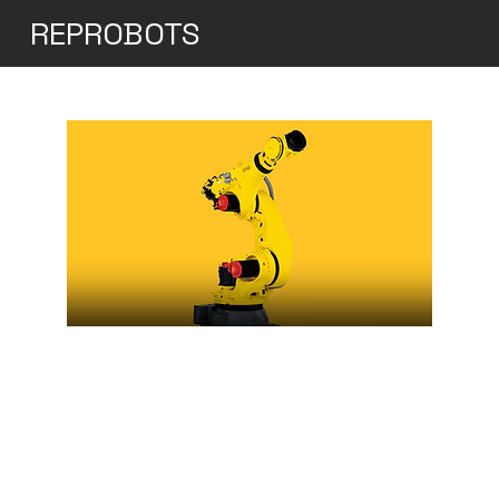
REPROBOTS
Fanuc R-2000iC/190S
Ideal for High-Accuracy
Machining Applications
The R-2000iC/190S es un brazo robótico