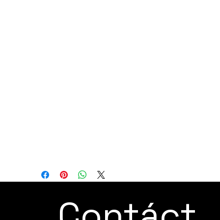
articulado de 6 ejes diseñado para
aplicaciones de precisión, especialmente
en el mecanizado directo de
componentes. Aunque los robots se han
utilizado en aplicaciones como el fresado
antes, este robot ofrece la capacidad de
fresar materiales desafiantes como
aluminio y madera con un alto nivel de
precisión.
Especificaciones:
Ejes del robot: 6
Alcance: 2040 mm
Capacidad de carga: 190 kg
Contáct