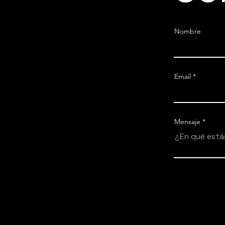
Nombre
Email
Mensaje