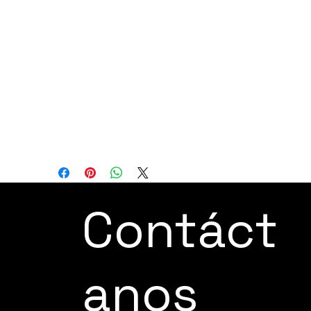
de enlace paralelo, un gran espacio de
trabajo, operación a alta velocidad,
programación fácil de usar y adecuación
para entornos de salas limpias, entre
otras. Estas características hacen que los
robots de la serie FANUC M-3 sean una
opción eficiente y versátil para industrias
que requieren la manipulación y recogida
de piezas pequeñas a alta velocidad.
Contáct
anos