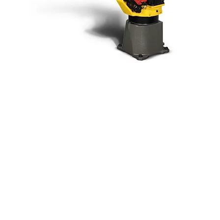
Fanuc ARC Mate
100iD/8L
El robot de soldadura por arco de brazo
largo ARC Mate 100iD/8L está diseñado
para ofrecer precisión y eficiencia en
celdas robóticas compactas. Ofrece
capacidades de alcance extendido,
soldadura rápida y precisa y opciones de
instalación versátiles para adaptarse a
diversas aplicaciones de soldadura.