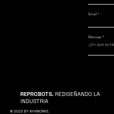
Email
Mensaje
REPROBOTS.
REDISEÑANDO LA
INDUSTRIA
© 2023 BY AYXWORKS.