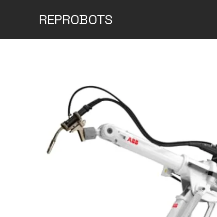
REPROBOTS