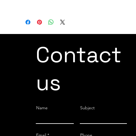
DH PGC-300-60
Contact
us
Name
Subject
Email
Phone